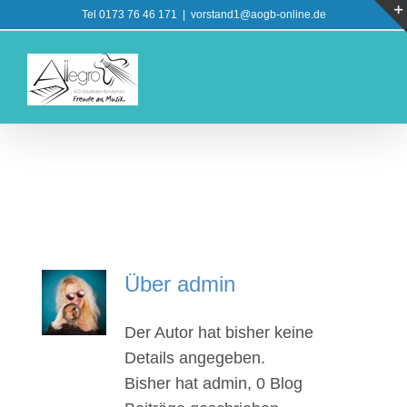
Zum
Tel 0173 76 46 171
|
vorstand1@aogb-online.de
Inhalt
springen
Über
admin
Der Autor hat bisher keine
Details angegeben.
Bisher hat admin, 0 Blog